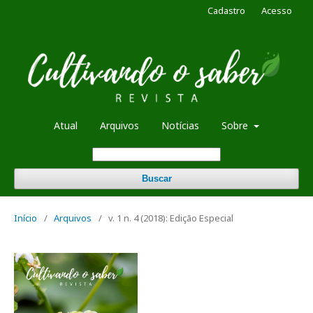
Cadastro
Acesso
Atual
Arquivos
Notícias
Sobre
Buscar
Início
/
Arquivos
/
v. 1 n. 4 (2018): Edição Especial