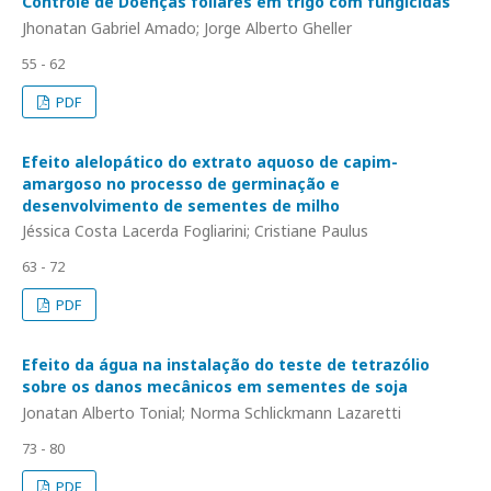
Controle de Doenças foliares em trigo com fungicidas
Jhonatan Gabriel Amado; Jorge Alberto Gheller
55 - 62
PDF
Efeito alelopático do extrato aquoso de capim-
amargoso no processo de germinação e
desenvolvimento de sementes de milho
Jéssica Costa Lacerda Fogliarini; Cristiane Paulus
63 - 72
PDF
Efeito da água na instalação do teste de tetrazólio
sobre os danos mecânicos em sementes de soja
Jonatan Alberto Tonial; Norma Schlickmann Lazaretti
73 - 80
PDF