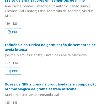
Efeito de enraizadores em sementes de milho
Ana Karina Gomes Simeoni; Luiz Antônio Zanão Junior;
Diovane Dal Canton; Edna Aparecida de Andrade; Vinícius
Miola
119 - 126
PDF
Influência da tiririca na germinação de sementes de
aveia branca
Joelma Marques Batista; Erivan de Oliveira Marreiros
127 - 134
PDF
Doses de NPK e ureia na produtividade e composição
bromatológica da grama estrela africana
Murilo Manica; Vívian Fernanda Gai
135 - 143