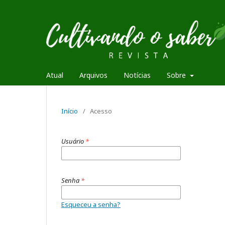
Atual
Arquivos
Notícias
Sobre
Início
/
Acesso
Usuário
*
Senha
*
Esqueceu a senha?