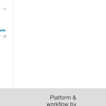
 - 17
dade
 - 28