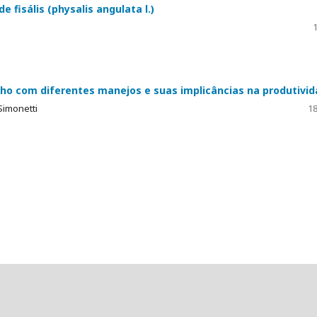
 fisális (physalis angulata l.)
1
lho com diferentes manejos e suas implicâncias na produtivi
Simonetti
18