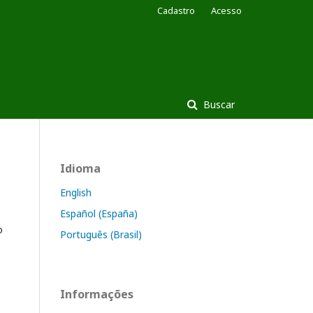
Cadastro
Acesso
Buscar
Idioma
English
Español (España)
o
Português (Brasil)
Informações