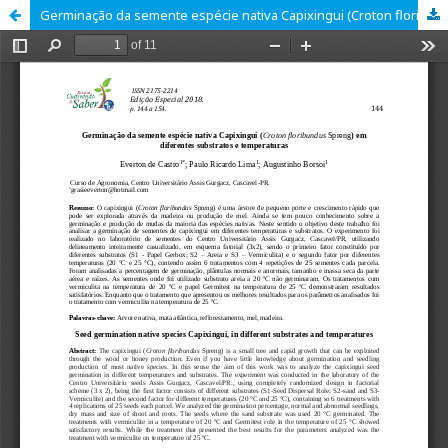
Germinação da semente espécie nativa Capixingui (Croton floribundus Spreng) em diferentes substratos e temperaturas