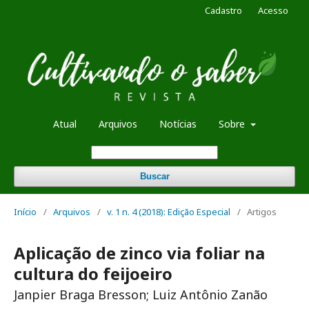
Cadastro
Acesso
Atual
Arquivos
Notícias
Sobre
Buscar
Início
/
Arquivos
/
v. 1 n. 4 (2018): Edição Especial
/
Artigos
Aplicação de zinco via foliar na
cultura do feijoeiro
Janpier Braga Bresson; Luiz Antônio Zanão