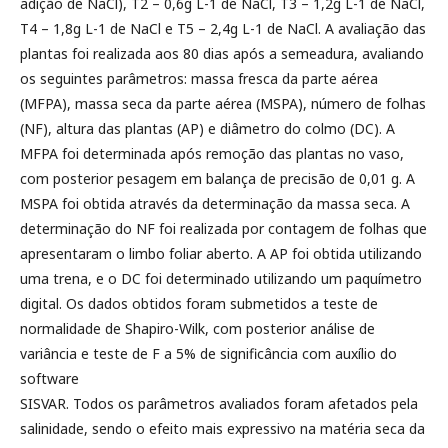
adição de NaCl), T2 – 0,6g L-1 de NaCl, T3 – 1,2g L-1 de NaCl,
T4 – 1,8g L-1 de NaCl e T5 – 2,4g L-1 de NaCl. A avaliação das
plantas foi realizada aos 80 dias após a semeadura, avaliando
os seguintes parâmetros: massa fresca da parte aérea
(MFPA), massa seca da parte aérea (MSPA), número de folhas
(NF), altura das plantas (AP) e diâmetro do colmo (DC). A
MFPA foi determinada após remoção das plantas no vaso,
com posterior pesagem em balança de precisão de 0,01 g. A
MSPA foi obtida através da determinação da massa seca. A
determinação do NF foi realizada por contagem de folhas que
apresentaram o limbo foliar aberto. A AP foi obtida utilizando
uma trena, e o DC foi determinado utilizando um paquímetro
digital. Os dados obtidos foram submetidos a teste de
normalidade de Shapiro-Wilk, com posterior análise de
variância e teste de F a 5% de significância com auxílio do
software
SISVAR. Todos os parâmetros avaliados foram afetados pela
salinidade, sendo o efeito mais expressivo na matéria seca da