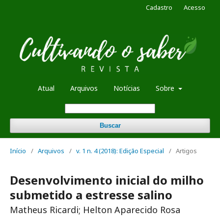
Cadastro
Acesso
Atual
Arquivos
Notícias
Sobre
Buscar
Início
/
Arquivos
/
v. 1 n. 4 (2018): Edição Especial
/
Artigos
Desenvolvimento inicial do milho
submetido a estresse salino
Matheus Ricardi; Helton Aparecido Rosa