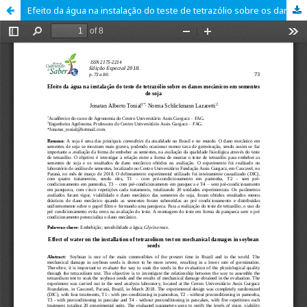
Efeito da água na instalação do teste de tetrazólio sobre os danos mecânicos em sementes de soja