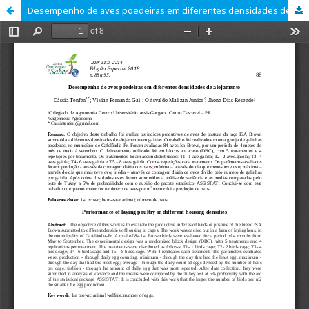
Desempenho de aves poedeiras em diferentes densidades de alojamento