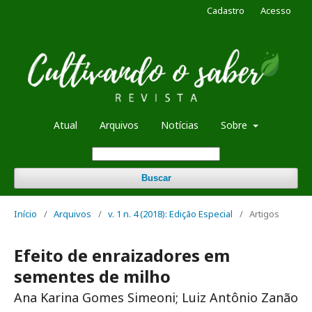
Cadastro
Acesso
Atual
Arquivos
Notícias
Sobre
Buscar
Início
/
Arquivos
/
v. 1 n. 4 (2018): Edição Especial
/
Artigos
Efeito de enraizadores em
sementes de milho
Ana Karina Gomes Simeoni; Luiz Antônio Zanão