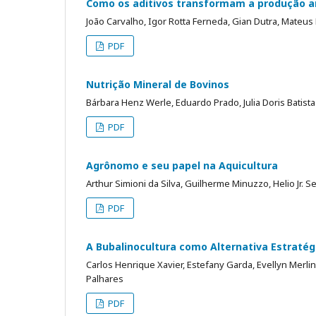
Como os aditivos transformam a produção a
João Carvalho, Igor Rotta Ferneda, Gian Dutra, Mateu
PDF
Nutrição Mineral de Bovinos
Bárbara Henz Werle, Eduardo Prado, Julia Doris Batista 
PDF
Agrônomo e seu papel na Aquicultura
Arthur Simioni da Silva, Guilherme Minuzzo, Helio Jr. S
PDF
A Bubalinocultura como Alternativa Estratég
Carlos Henrique Xavier, Estefany Garda, Evellyn Merlini
Palhares
PDF