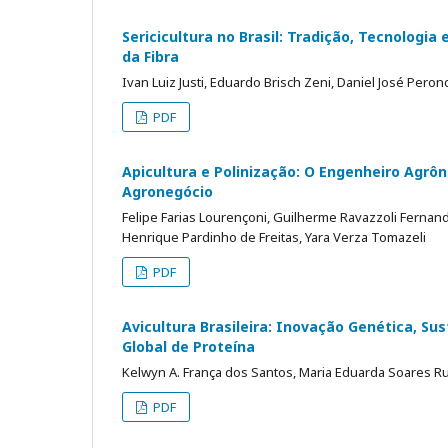
Sericicultura no Brasil: Tradição, Tecnologi
da Fibra
Ivan Luiz Justi, Eduardo Brisch Zeni, Daniel José Pero
PDF
Apicultura e Polinização: O Engenheiro Agrô
Agronegócio
Felipe Farias Lourençoni, Guilherme Ravazzoli Fernand
Henrique Pardinho de Freitas, Yara Verza Tomazeli
PDF
Avicultura Brasileira: Inovação Genética, S
Global de Proteína
Kelwyn A. França dos Santos, Maria Eduarda Soares Ru
PDF