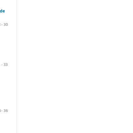
ade
 - 30
 - 33
 - 36