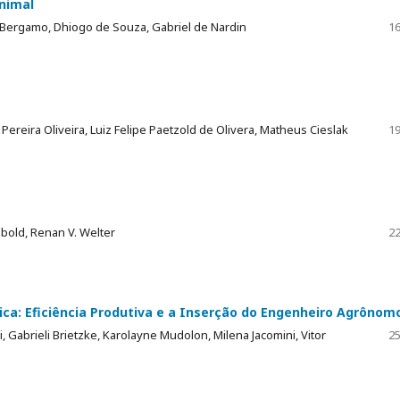
nimal
s Bergamo, Dhiogo de Souza, Gabriel de Nardin
16
Pereira Oliveira, Luiz Felipe Paetzold de Olivera, Matheus Cieslak
19
ebold, Renan V. Welter
22
ica: Eficiência Produtiva e a Inserção do Engenheiro Agrônom
, Gabrieli Brietzke, Karolayne Mudolon, Milena Jacomini, Vitor
25