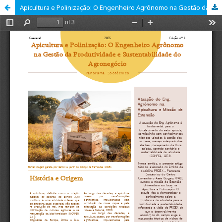
Apicultura e Polinização: O Engenheiro Agrônomo na Gestão da Produtividade e Sustentabilidade do Agronegócio