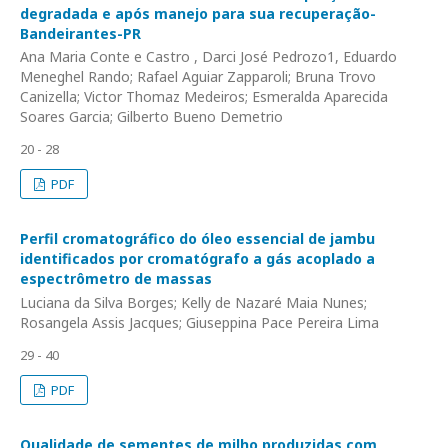
degradada e após manejo para sua recuperação-
Bandeirantes-PR
Ana Maria Conte e Castro , Darci José Pedrozo1, Eduardo
Meneghel Rando; Rafael Aguiar Zapparoli; Bruna Trovo
Canizella; Victor Thomaz Medeiros; Esmeralda Aparecida
Soares Garcia; Gilberto Bueno Demetrio
20 - 28
PDF
Perfil cromatográfico do óleo essencial de jambu
identificados por cromatógrafo a gás acoplado a
espectrômetro de massas
Luciana da Silva Borges; Kelly de Nazaré Maia Nunes;
Rosangela Assis Jacques; Giuseppina Pace Pereira Lima
29 - 40
PDF
Qualidade de sementes de milho produzidas com