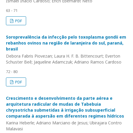
Ismael Inácio Cardoso; Erich Eberhardt Neto
63 - 71
PDF
Soroprevalência da infecção pelo toxoplasma gondii em
rebanhos ovinos na região de laranjeira do sul, paraná,
brasil
Debora Fabris Piovezan; Laura H. F. B. Bittencourt; Everton
Schuster Beê; Jaqueline Adamczuk; Adriano Ramos Cardoso
72 - 80
PDF
Crescimento e desenvolvimento da parte aérea e
arquitetura radicular de mudas de Tabebuia
chrysotricha submetidas à irrigação subsuperficial
comparada à aspersão em diferentes regimes hídricos
Karina Heberle; Adriano Marciano de Jesus; Ubirajara Contro
Malavasi