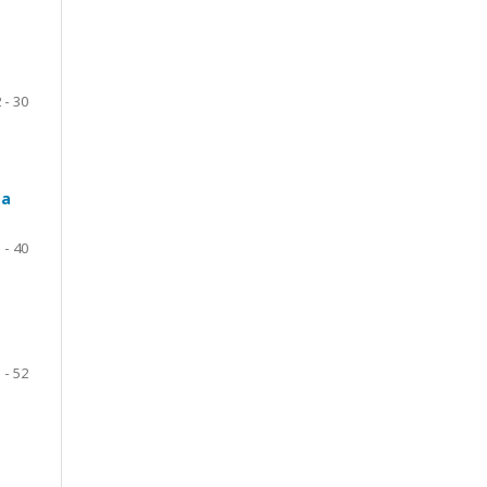
 - 30
 a
 - 40
 - 52