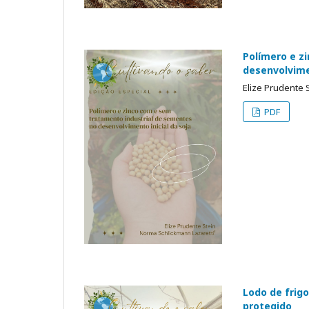
Polímero e z
desenvolvimen
Elize Prudente 
PDF
Lodo de frig
protegido