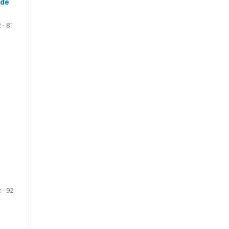
 de
 - 81
 - 92