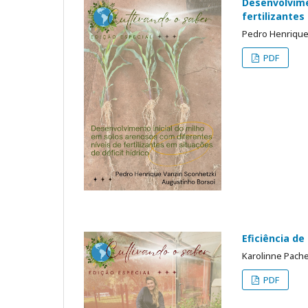
Desenvolvime
fertilizantes
Pedro Henrique
PDF
Eficiência d
Karolinne Pache
PDF