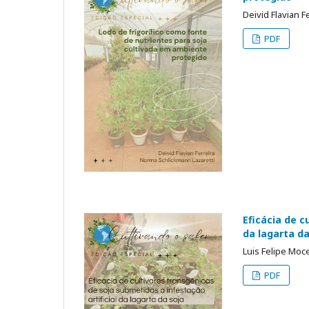
Deivid Flavian F
PDF
Eficácia de c
da lagarta da
Luis Felipe Moc
PDF