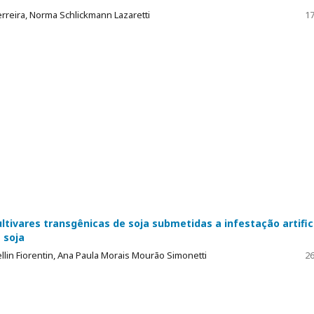
erreira, Norma Schlickmann Lazaretti
17
ultivares transgênicas de soja submetidas a infestação artific
 soja
ellin Fiorentin, Ana Paula Morais Mourão Simonetti
26