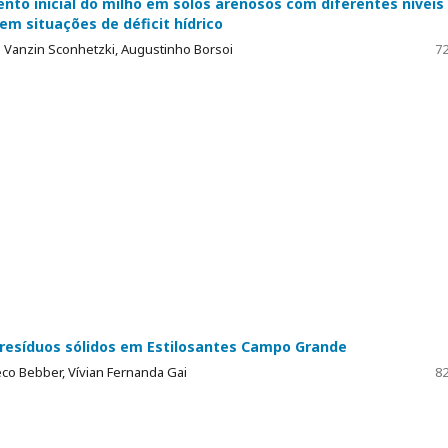
nto inicial do milho em solos arenosos com diferentes níveis
 em situações de déficit hídrico
 Vanzin Sconhetzki, Augustinho Borsoi
72
e resíduos sólidos em Estilosantes Campo Grande
co Bebber, Vívian Fernanda Gai
82