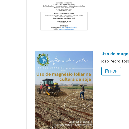
Uso de magnés
João Pedro Toso
PDF