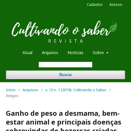
Cadastro
Acesso
Atual
Arquivos
Notícias
Sobre
Buscar
Início
/
Arquivos
/
v. 12 n. 1 (2019): Cultivando o Saber
/
Artigos
Ganho de peso a desmama, bem-
estar animal e principais doenças
sobrevindas de bezerras criadas