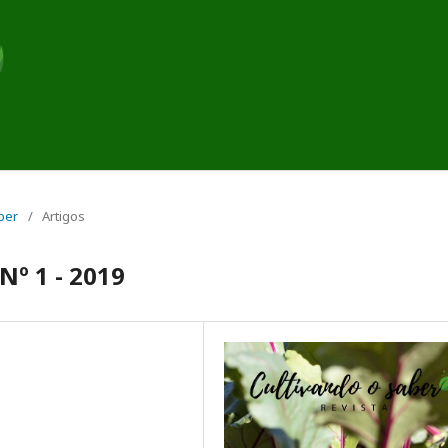
aber
/
Artigos
º 1 - 2019