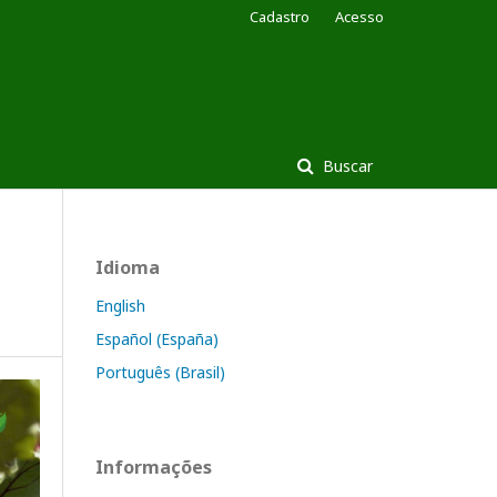
Cadastro
Acesso
Buscar
Idioma
English
Español (España)
Português (Brasil)
Informações