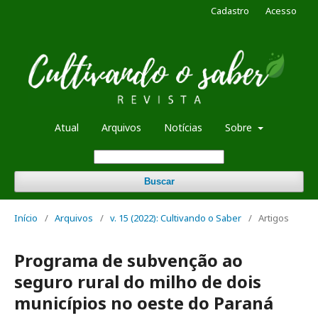
Cadastro
Acesso
Atual
Arquivos
Notícias
Sobre
Buscar
Início
/
Arquivos
/
v. 15 (2022): Cultivando o Saber
/
Artigos
Programa de subvenção ao
seguro rural do milho de dois
municípios no oeste do Paraná