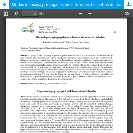
Mudas de pitaya propagadas em diferentes tamanhos de cladódios