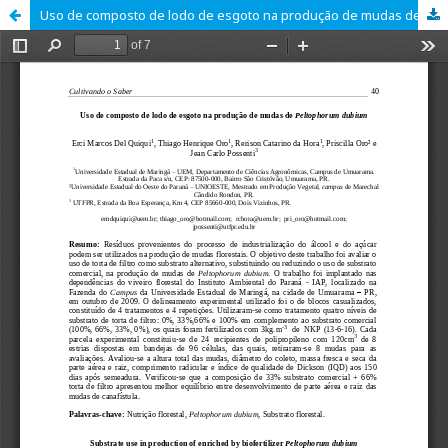
Uso de composto de lodo de esgoto na produção de mudas de Peltophorum dubium